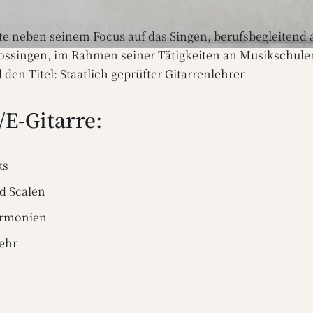
te neben seinem Focus auf das Singen, berufsbegleitend 
ssingen, im Rahmen seiner Tätigkeiten an Musikschulen
den Titel: Staatlich geprüfter Gitarrenlehrer
/E-Gitarre:
ks
d Scalen
armonien
ehr