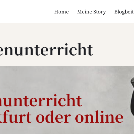
Home
Meine Story
Blogbei
enunterricht
nunterricht
furt oder online