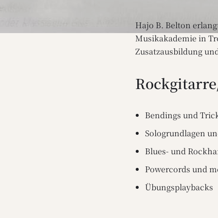
Hajo B. Belton erlang
Musikakademie in Tro
Zusatzausbildung und 
Rockgitarre
Bendings und Tric
Sologrundlagen un
Blues- und Rockh
Powercords und m
Übungsplaybacks