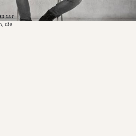
an der
, die