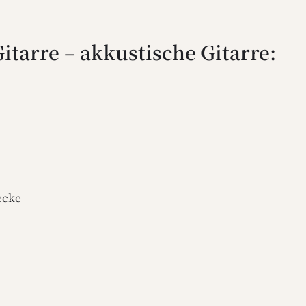
itarre – akkustische Gitarre:
ecke