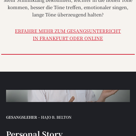
kommen, besser die Töne treffen, emotionaler singen,
lange Töne überzeugend halten?
ERFAHRE MEHR ZUM GESANGSUNTERRICHT
IN FRANKFURT ODER ONLINE
GESANGSLEHER
– HAJO B. BELTON
Personal Story