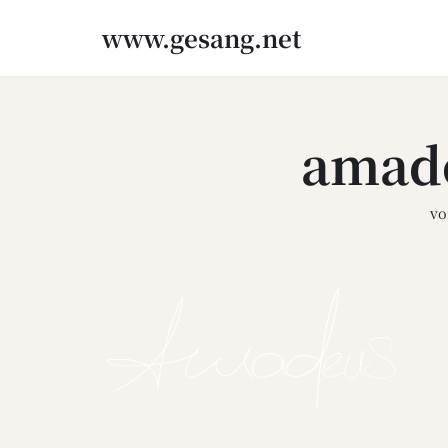
www.gesang.net
Zum
Inhalt
springen
amad
v